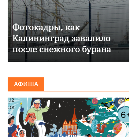
Фоторепортаж как в
Калининграде
эвакуировали ТЦ из-за
сообщения о
минировании
АФИША