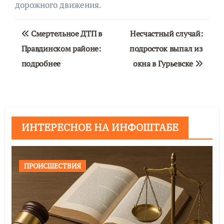
дорожного движения.
Навигация
Смертельное ДТП в
Несчастный случай:
по
Правдинском районе:
подросток выпал из
подробнее
окна в Гурьевске
записям
ИНТЕРЕСНОЕ НА ИНФОШТАБЕ
ПРОИСШЕСТВИЯ