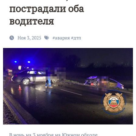
пострадали оба
водителя
Ноя 3, 2025
#
авария
#
дтп
В ночь на 3 ноября на Южном обходе