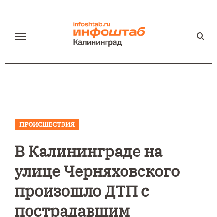
Перейти
к
содержанию
ПРОИСШЕСТВИЯ
В Калининграде на
улице Черняховского
произошло ДТП с
пострадавшим