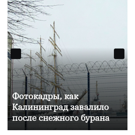
ак
Фоторепортаж ка
 завалило
Калининграде
го бурана
эвакуировали ТЦ
сообщения о