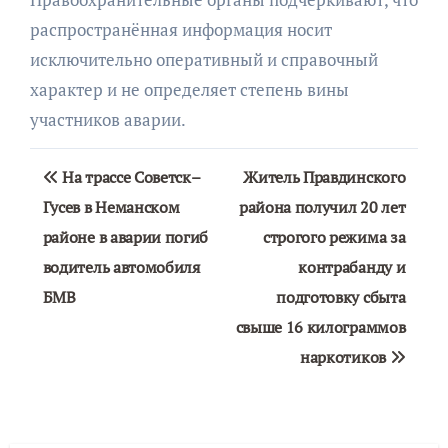
распространённая информация носит
исключительно оперативный и справочный
характер и не определяет степень вины
участников аварии.
Навигация
На трассе Советск–
Житель Правдинского
по
Гусев в Неманском
района получил 20 лет
районе в аварии погиб
строгого режима за
записям
водитель автомобиля
контрабанду и
БМВ
подготовку сбыта
свыше 16 килограммов
наркотиков