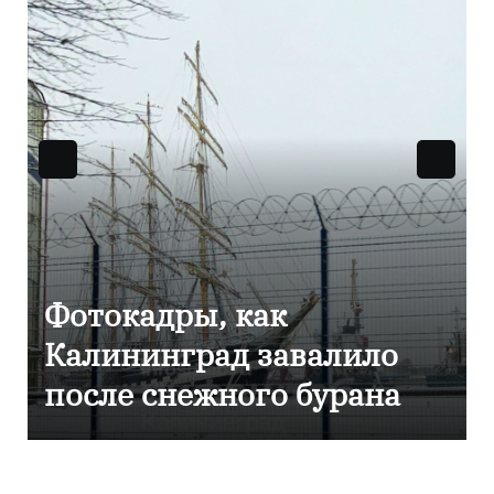
Фоторепортаж как в
Калининграде
эвакуировали ТЦ из-за
сообщения о
минировании