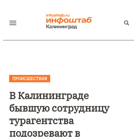
Перейти
к
содержанию
ПРОИСШЕСТВИЯ
В Калининграде
бывшую сотрудницу
турагентства
подозревают в