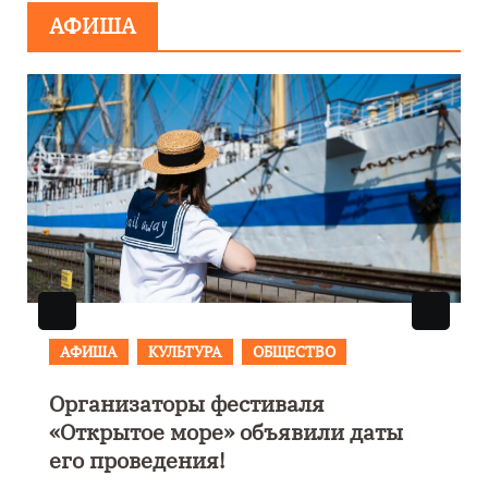
АФИША
АФИША
В Калининграде пройдет
фестиваль искусств «Зимние
каникулы на Балтике»