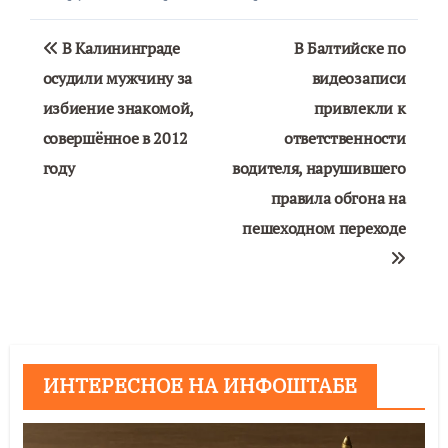
Навигация
В Калининграде
В Балтийске по
по
осудили мужчину за
видеозаписи
избиение знакомой,
привлекли к
записям
совершённое в 2012
ответственности
году
водителя, нарушившего
правила обгона на
пешеходном переходе
ИНТЕРЕСНОЕ НА ИНФОШТАБЕ