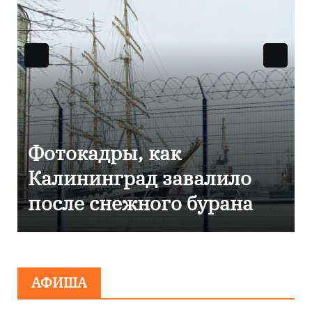
Фоторепортаж как в
Калининграде
эвакуировали ТЦ из-за
сообщения о
минировании
АФИША