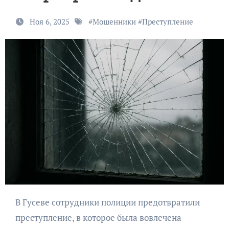
Ноя 6, 2025
#
Мошенники
#
Преступление
В Гусеве сотрудники полиции предотвратили
преступление, в которое была вовлечена