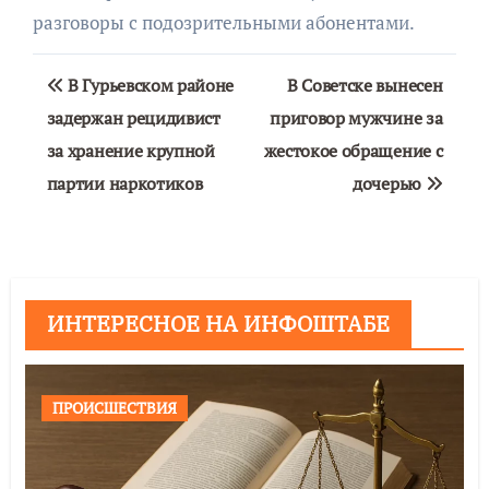
разговоры с подозрительными абонентами.
Навигация
В Гурьевском районе
В Советске вынесен
по
задержан рецидивист
приговор мужчине за
за хранение крупной
жестокое обращение с
записям
партии наркотиков
дочерью
ИНТЕРЕСНОЕ НА ИНФОШТАБЕ
ПРОИСШЕСТВИЯ