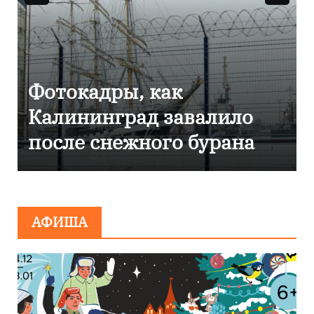
Фоторепортаж как в
Калининграде
эвакуировали ТЦ из-за
сообщения о
минировании
АФИША