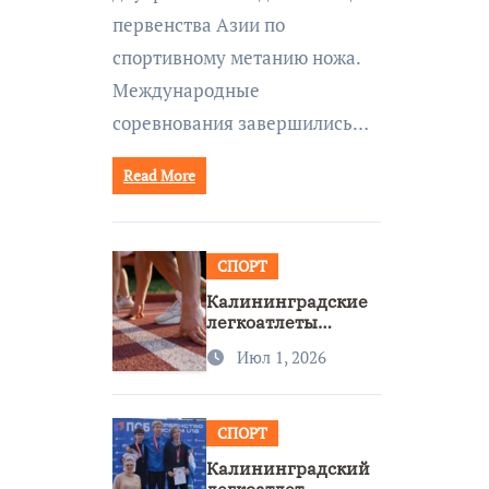
первенства Азии по
спортивному метанию ножа.
Международные
соревнования завершились…
Read More
СПОРТ
Калининградские
легкоатлеты
завоевали две
Июл 1, 2026
бронзы на
первенстве России
СПОРТ
Калининградский
легкоатлет