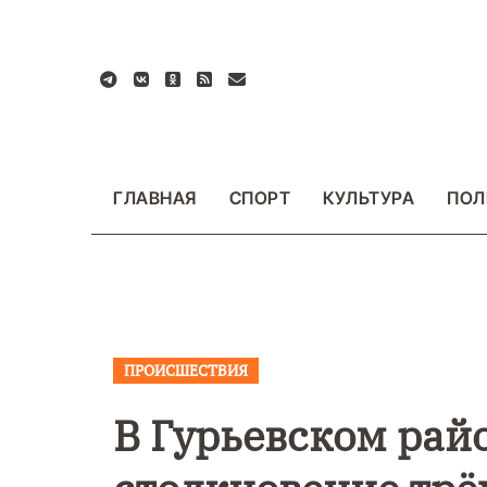
Перейти
к
содержанию
ГЛАВНАЯ
СПОРТ
КУЛЬТУРА
ПОЛ
ПРОИСШЕСТВИЯ
ВАЖНОЕ
ОБЩЕСТ
ФОТО
В Гурьевском рай