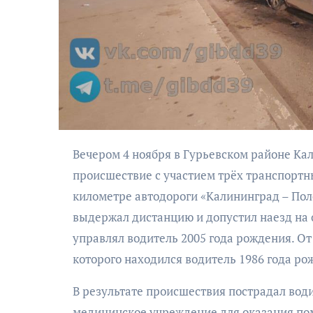
АФИША
Вечером 4 ноября в Гурьевском районе Калининградской области произошло дорожно-транспортное
происшествие с участием трёх транспортны
Музыкально-
поэтический
километре автодороги «Калининград – Поле
моноспектакль
выдержал дистанцию и допустил наезд на
«Исповедь в четыре
управлял водитель 2005 года рождения. От
четверти пути»
которого находился водитель 1986 года ро
В результате происшествия пострадал вод
медицинское учреждение для оказания по