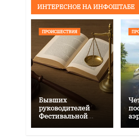
ИНТЕРЕСНОЕ НА ИНФОШТАБЕ
ПРОИСШЕСТВИЯ
ПР
Бывших
Че
руководителей
по
Фестивальной
аэ
дирекции будут
Чк
судить за