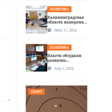
ПОЛИТИКА
Калининградская
область намерена
расширить
Июн 11, 2026
сотрудничество с
Узбекистаном
ПОЛИТИКА
Власти обсудили
развитие
транспорта и
Апр 1, 2026
доступность
региона
СПОРТ