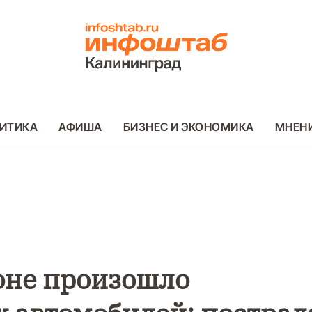
ИТИКА
АФИША
БИЗНЕС И ЭКОНОМИКА
МНЕН
ВО
ВАЖНОЕ
ОБЩЕСТВО
ВАЖНОЕ
ОБ
ФОТО
ФОТО
оне произошло