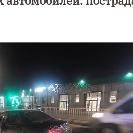
х автомобилей: пострад
Уникальное
Фотокад
нь
северное
как
сияние
Калини
запечатлели
завалил
над Балтикой
после
снежног