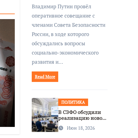
совещании Совбеза
Владимир Путин провёл
под руководством
оперативное совещание с
Путина
членами Совета Безопасности
России, в ходе которого
обсуждались вопросы
социально-экономического
развития и…
Read More
ПОЛИТИКА
В СЗФО обсудили
реализацию новой
ее
стратегии
Июн 18, 2026
нацполитики