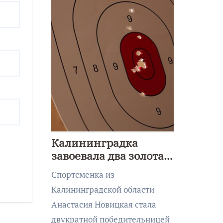
Калининградка
завоевала два золота
первенства Азии по
Спортсменка из
метанию ножа
Калининградской области
Анастасия Новицкая стала
двукратной победительницей