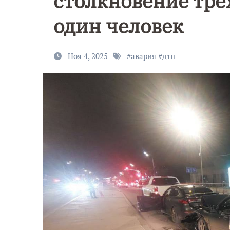
столкновение трё
один человек
Ноя 4, 2025
#
авария
#
дтп
9 Мая — Де
Победы!