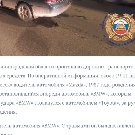
бурана
АФИША
КУЛЬТУР
АФИША
КУЛЬТУРА
ОБЩЕСТВО
ОБЩЕСТВО
х средств. По оперативной информации, около 19:11 на
сск» водитель автомобиля «Mazda», 1987 года рождения
Организаторы
Николай Патрушев
фестиваля
 остановившийся впереди автомобиль «BMW», которым
поддержал
«Открытое мор
проведение в
 удара «BMW» столкнулся с автомобилем «Toyota», за ру
объявили даты
Калининграде
ждения.
проведения!
морского фестиваля
«Открытое море»
итель автомобиля «BMW». С травмами он был доставлен 
мощи.