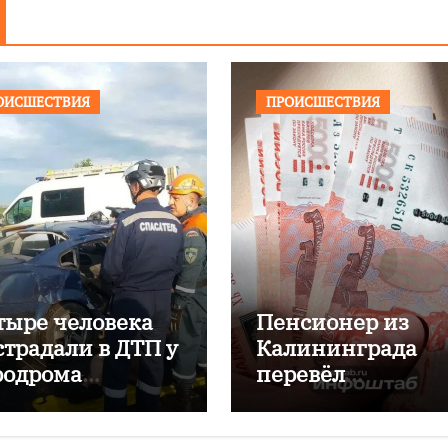
ОИСШЕСТВИЯ
ПРОИСШЕСТВИЯ
тыре человека
Пенсионер из
страдали в ДТП у
Калининграда
родрома
перевёл
аловский
мошенникам бол
двух миллионов