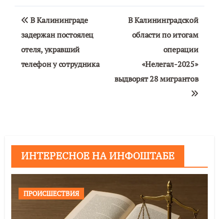
Навигация
В Калининграде
В Калининградской
по
задержан постоялец
области по итогам
отеля, укравший
операции
записям
телефон у сотрудника
«Нелегал-2025»
выдворят 28 мигрантов
ИНТЕРЕСНОЕ НА ИНФОШТАБЕ
ПРОИСШЕСТВИЯ