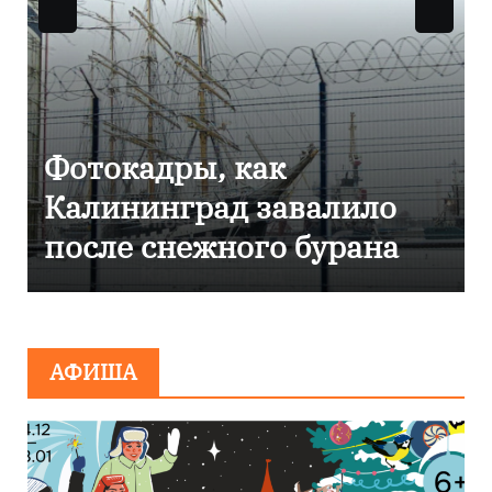
Фоторепортаж как в
Калининграде
эвакуировали ТЦ из-за
сообщения о
минировании
АФИША