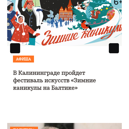
АФИША
Выставка «Морской роман под
парусом» откроется 28 ноября в
Калининграде