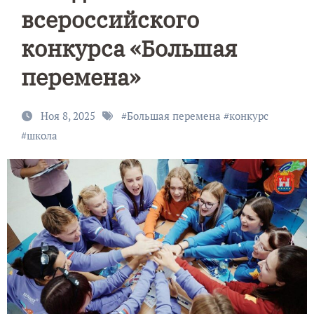
всероссийского
конкурса «Большая
перемена»
Ноя 8, 2025
#
Большая перемена
#
конкурс
#
школа