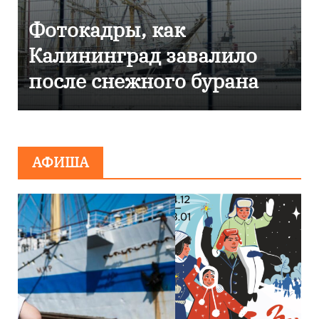
кадры, как
Фоторепо
нинград завалило
Калинин
 снежного бурана
эвакуиро
сообщен
миниров
АФИША