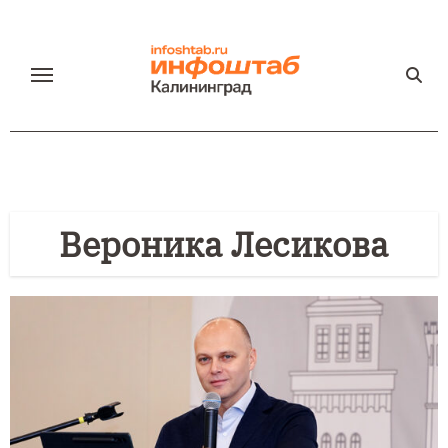
Перейти
к
содержанию
Вероника Лесикова