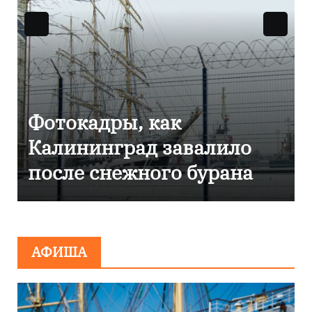
Фоторепортаж как в
алило
Калининграде
урана
эвакуировали ТЦ из-
сообщения о
минировании
АФИША