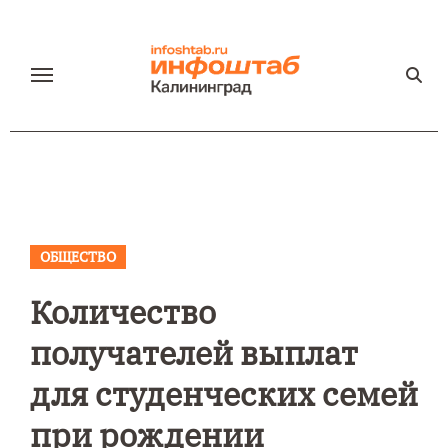
Перейти
к
содержанию
ОБЩЕСТВО
Количество
получателей выплат
для студенческих семей
при рождении