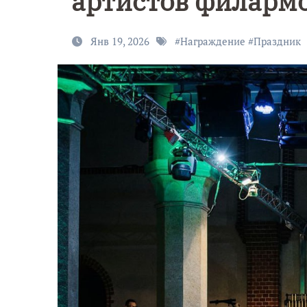
артистов филарм
Янв 19, 2026
#
Награждение
#
Праздник
9 Мая — Де
Победы!