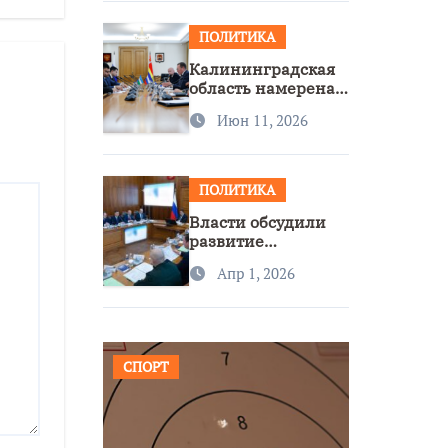
ПОЛИТИКА
Калининградская
область намерена
расширить
Июн 11, 2026
сотрудничество с
Узбекистаном
ПОЛИТИКА
Власти обсудили
развитие
транспорта и
Апр 1, 2026
доступность
региона
СПОРТ