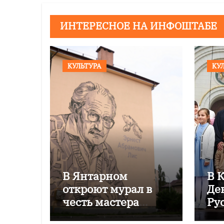
ИНТЕРЕСНОЕ НА ИНФОШТАБЕ
КУЛЬТУРА
КУ
В Янтарном
В 
откроют мурал в
Де
честь мастера
Ру
Эрнеста Лиса
фе