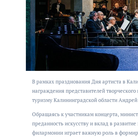
АФИША
Музыкально-
В рамках празднования Дня артиста в Калининградской областной филармонии состоялась церемония
поэтический
награждения представителей творческого 
моноспектакль
туризму Калининградской области Андрей
«Исповедь в четыре
четверти пути»
Обращаясь к участникам концерта, минист
преданность искусству и вклад в развитие
филармонии играет важную роль в формир