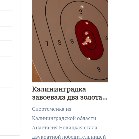
Калининградка
завоевала два золота
первенства Азии по
Спортсменка из
метанию ножа
Калининградской области
Анастасия Новицкая стала
двукратной победительницей