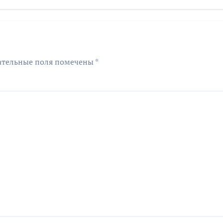
мфония народов
региона
ательные поля помечены
*