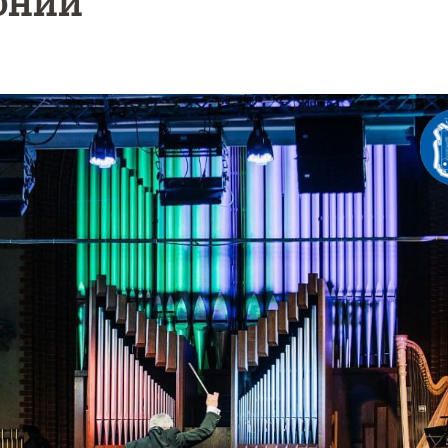
онии
Уникальное
Фотокад
нь
северное
как
сияние
Калини
запечатлели
завалил
над Балтикой
после
снежног