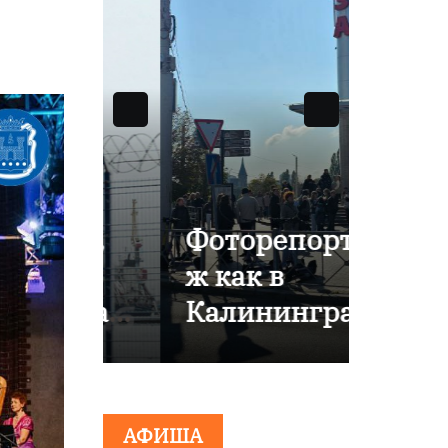
ры,
Фоторепорта
В
ж как в
Кали
нград
Калининград
е от
о
е
80-л
эвакуировали
комп
о
ТЦ из-за
«Рос
АФИША