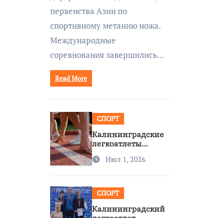
первенства Азии по
спортивному метанию ножа.
Международные
соревнования завершились…
Read More
СПОРТ
Калининградские
легкоатлеты
завоевали две
Июл 1, 2026
бронзы на
первенстве России
СПОРТ
Калининградский
легкоатлет