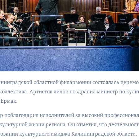
бурана
АФИША
КУЛЬТУР
АФИША
КУЛЬТУРА
ОБЩЕСТВО
ОБЩЕСТВО
Организаторы
Николай Патрушев
коллектива. Артистов лично поздравил министр по куль
фестиваля
поддержал
 Ермак.
«Открытое мор
проведение в
объявили даты
Калининграде
р поблагодарил исполнителей за высокий профессионал
проведения!
морского фестиваля
 культурной жизни региона. Он отметил, что деятельност
«Открытое море»
овании культурного имиджа Калининградской области.