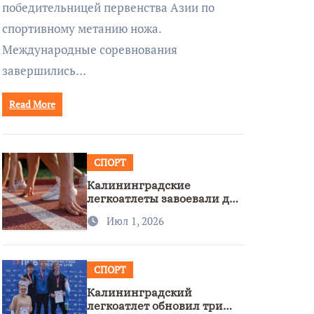
победительницей первенства Азии по
спортивному метанию ножа.
Международные соревнования
завершились…
Read More
СПОРТ
Калининградские
легкоатлеты завоевали две
бронзы на первенстве
Июл 1, 2026
России
СПОРТ
Калининградский
легкоатлет обновил три