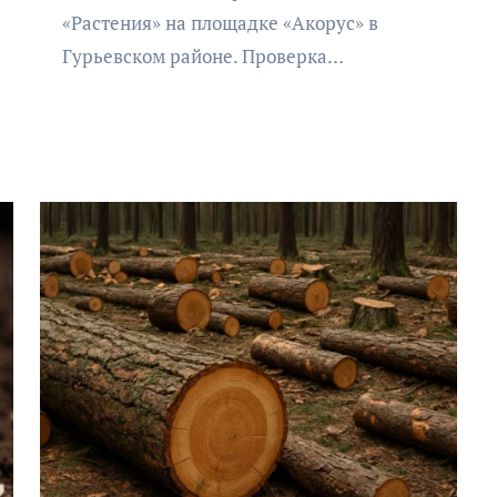
«Растения» на площадке «Акорус» в
Гурьевском районе. Проверка…
АФИША
КУЛЬТУРА
ОБЩЕСТВО
Организаторы фестиваля
«Открытое море» объявили
даты его проведения!