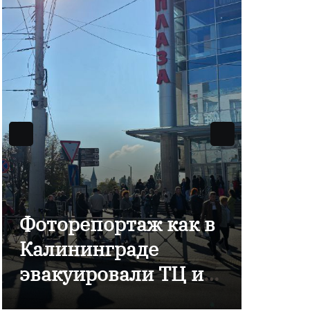
Фоторепортаж как в
В Ка
Калининграде
отме
эвакуировали ТЦ из-
комп
за сообщения о
Янта