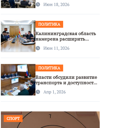
стратегии нацполитики
Июн 18, 2026
ПОЛИТИКА
Калининградская область
намерена расширить
сотрудничество с
Июн 11, 2026
Узбекистаном
ПОЛИТИКА
Власти обсудили развитие
транспорта и доступность
региона
Апр 1, 2026
СПОРТ