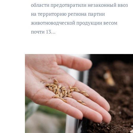
области предотвратили незаконный ввоз
на территорию региона партии
животноводческой продукции весом
почти 13…
АФИША
КУЛЬТУРА
ОБЩЕСТВО
еский
Николай Патрушев
оведь в
поддержал проведение в
и»