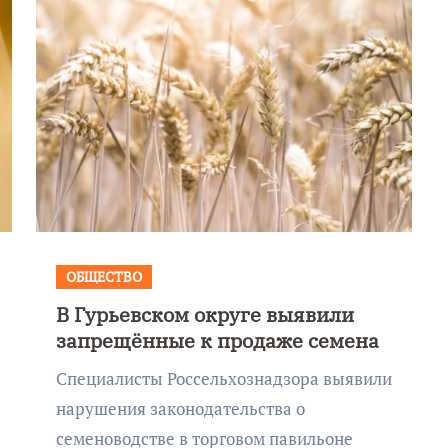
ОБЩЕСТВО
В Гурьевском округе выявили
Фотокадры, как
запрещённые к продаже семена
ие
Калининград
Специалисты Россельхознадзора выявили
ад
завалило после
нарушения законодательства о
снежного бурана
семеноводстве в торговом павильоне