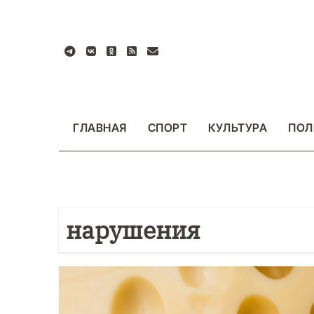
Перейти
к
содержанию
ГЛАВНАЯ
СПОРТ
КУЛЬТУРА
ПОЛ
нарушения
БЩЕСТВО
ФОТО
ВАЖНОЕ
ОБЩЕСТВО
Ф