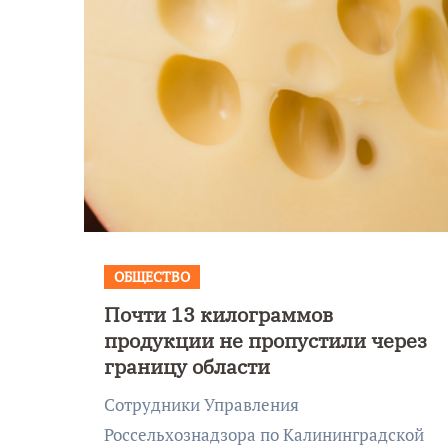
ОБЩЕСТВО
Почти 13 килограммов
Уникальное
продукции не пропустили через
 День
северное сиян
границу области
!
запечатлели н
Сотрудники Управления
Балтикой
Россельхознадзора по Калининградской