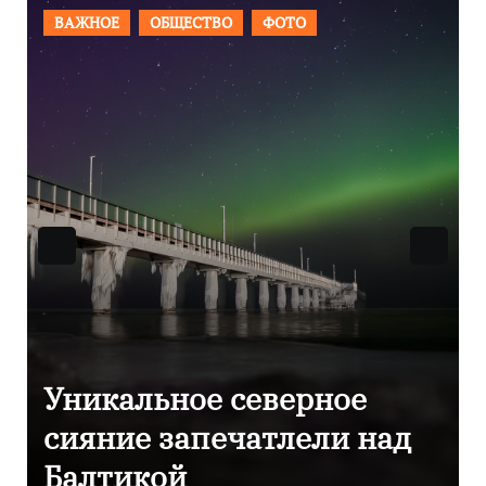
ВАЖНОЕ
ОБЩЕСТВО
ФОТО
Фотокадры, как
Калининград завалило
после снежного бурана