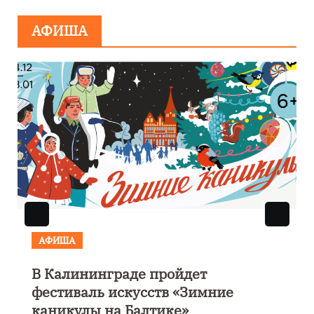
минировании
АФИША
АФИША
В Калининграде пройдет
фестиваль искусств «Зимние
каникулы на Балтике»