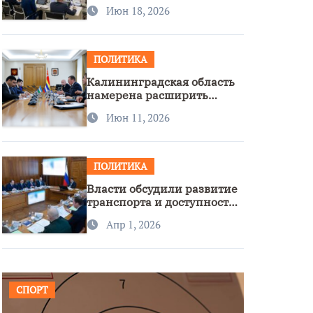
стратегии нацполитики
Июн 18, 2026
ПОЛИТИКА
Калининградская область
намерена расширить
сотрудничество с
Июн 11, 2026
Узбекистаном
ПОЛИТИКА
Власти обсудили развитие
транспорта и доступность
региона
Апр 1, 2026
СПОРТ