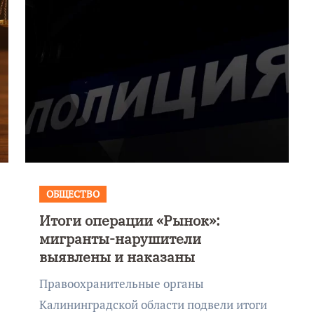
ОБЩЕСТВО
Итоги операции «Рынок»:
Фотокадры, как
мигранты-нарушители
ие
Калининград
выявлены и наказаны
ад
завалило после
Правоохранительные органы
снежного бурана
Калининградской области подвели итоги