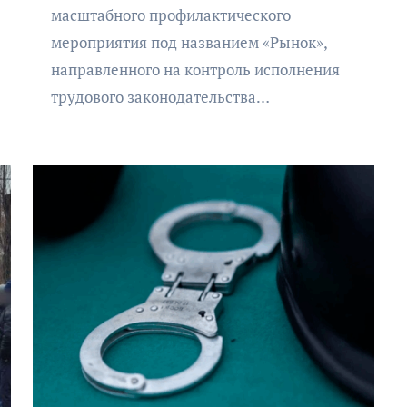
масштабного профилактического
мероприятия под названием «Рынок»,
направленного на контроль исполнения
трудового законодательства…
АФИША
КУЛЬТУРА
ОБЩЕСТВО
Организаторы фестиваля
«Открытое море» объявили
даты его проведения!