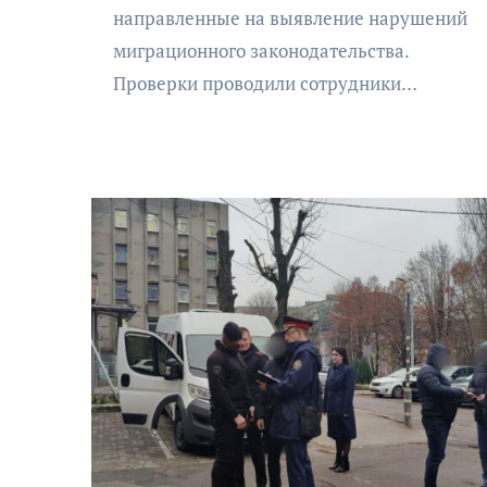
направленные на выявление нарушений
миграционного законодательства.
Проверки проводили сотрудники…
АФИША
КУЛЬТУРА
ОБЩЕСТВО
еский
Николай Патрушев
оведь в
поддержал проведение в
и»