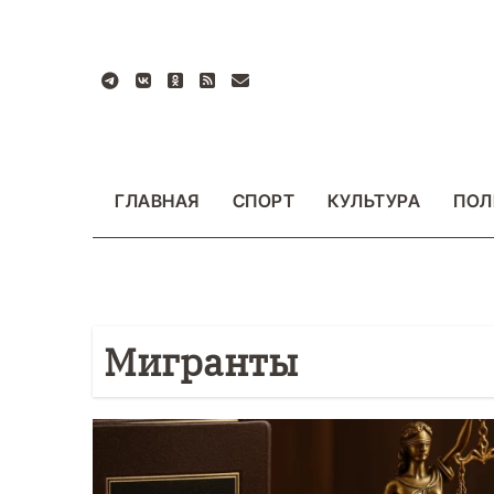
Перейти
к
содержанию
ГЛАВНАЯ
СПОРТ
КУЛЬТУРА
ПОЛ
Мигранты
БЩЕСТВО
ФОТО
ВАЖНОЕ
ОБЩЕСТВО
Ф