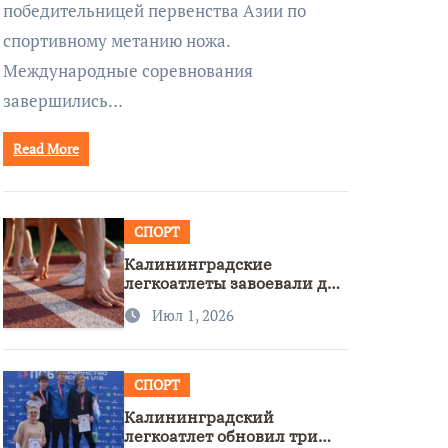
победительницей первенства Азии по
спортивному метанию ножа.
Международные соревнования
завершились…
Read More
СПОРТ
Калининградские
легкоатлеты завоевали две
бронзы на первенстве
Июл 1, 2026
России
СПОРТ
Калининградский
легкоатлет обновил три