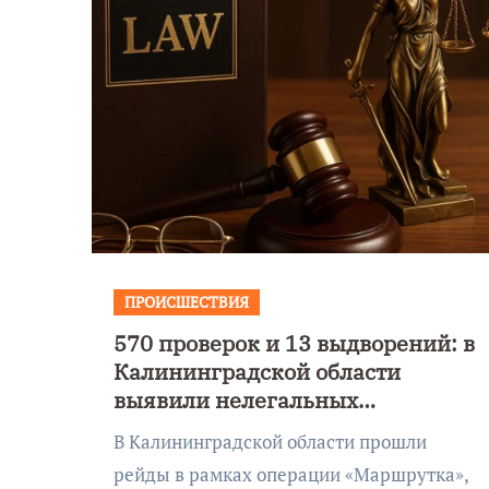
ПРОИСШЕСТВИЯ
570 проверок и 13 выдворений: в
Уникальное
Калининградской области
 День
северное сиян
выявили нелегальных
!
запечатлели н
водителей-мигрантов
В Калининградской области прошли
Балтикой
рейды в рамках операции «Маршрутка»,