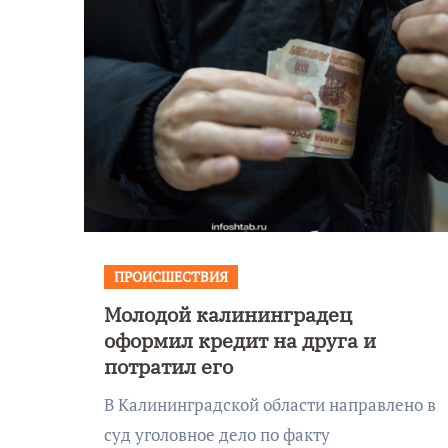
ПРОИСШЕСТВИЯ
Молодой калининградец
Уникальное
оформил кредит на друга и
 День
северное сиян
потратил его
!
запечатлели н
В Калининградской области направлено в
Балтикой
суд уголовное дело по факту