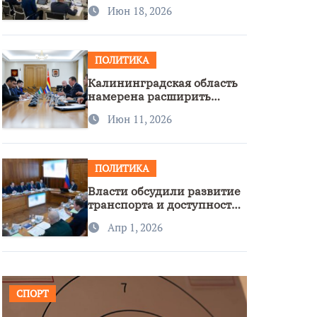
стратегии нацполитики
Июн 18, 2026
ПОЛИТИКА
Калининградская область
намерена расширить
сотрудничество с
Июн 11, 2026
Узбекистаном
ПОЛИТИКА
Власти обсудили развитие
транспорта и доступность
региона
Апр 1, 2026
СПОРТ