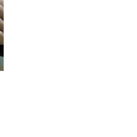
Фотокадры, как
ие
Калининград
ад
завалило после
снежного бурана