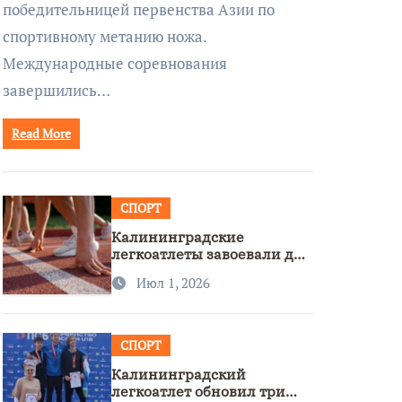
победительницей первенства Азии по
спортивному метанию ножа.
Международные соревнования
завершились…
Read More
СПОРТ
Калининградские
легкоатлеты завоевали две
бронзы на первенстве
Июл 1, 2026
России
СПОРТ
Калининградский
легкоатлет обновил три