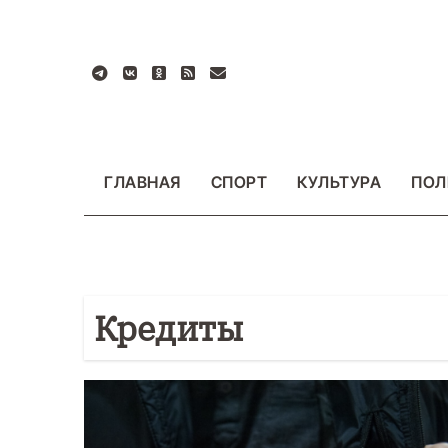
Перейти
к
содержанию
ГЛАВНАЯ
СПОРТ
КУЛЬТУРА
ПОЛ
Кредиты
БЩЕСТВО
ФОТО
ВАЖНОЕ
ОБЩЕСТВО
Ф