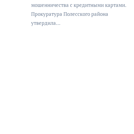
мошенничества с кредитными картами.
Прокуратура Полесского района
утвердила…
АФИША
КУЛЬТУРА
ОБЩЕСТВО
еский
Николай Патрушев
оведь в
поддержал проведение в
и»