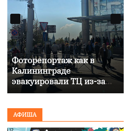
как в
В Калининграде
отметили 80-лети
ТЦ из-за
компании «Россет
Янтарь»
АФИША