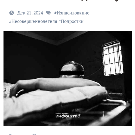
Дек 21, 2024
#
Изнасилование
#
Несовершеннолетняя
#
Подростки