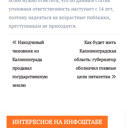
особо нужно отметить, что по данным статья
уголовная ответственность наступает с 14 лет,
поэтому надеяться на возрастные поблажки,
преступникам не приходится.
Навигация
Находчивый
Как будет жить
по
чиновник из
Калининградская
Калининграда
область: губернатор
записям
продавал
обозначил главные
государственную
цели пятилетки
землю
ИНТЕРЕСНОЕ НА ИНФОШТАБЕ