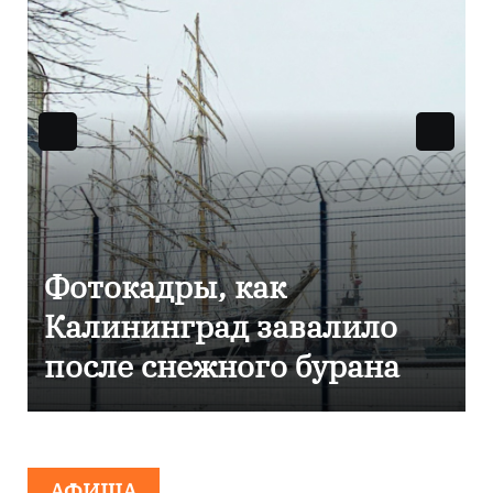
Фоторепортаж как в
Калининграде
эвакуировали ТЦ из-за
сообщения о
минировании
АФИША