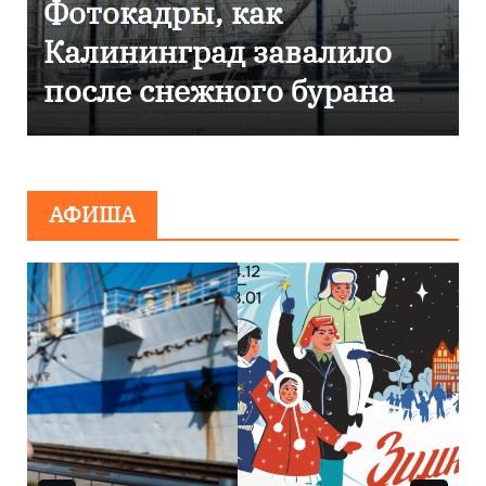
ак
Фоторепортаж ка
 завалило
Калининграде
го бурана
эвакуировали ТЦ
сообщения о
минировании
АФИША