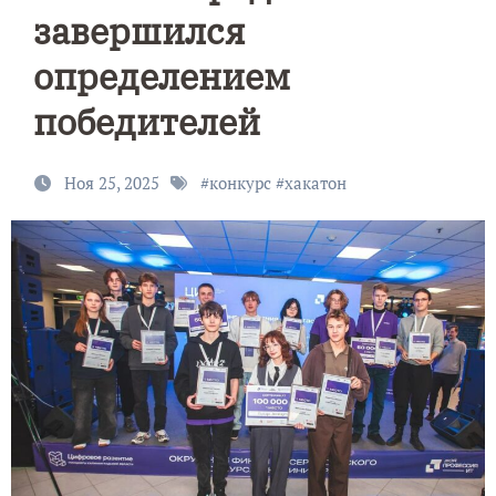
завершился
определением
победителей
Ноя 25, 2025
#
конкурс
#
хакатон