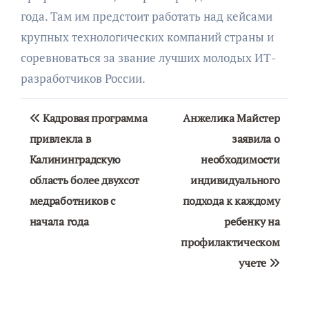
года. Там им предстоит работать над кейсами
крупных технологических компаний страны и
соревноваться за звание лучших молодых ИТ-
разработчиков России.
Навигация
Кадровая программа
Анжелика Майстер
по
привлекла в
заявила о
Калининградскую
необходимости
записям
область более двухсот
индивидуального
медработников с
подхода к каждому
начала года
ребенку на
профилактическом
учете