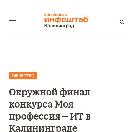
Перейти
к
содержанию
ОБЩЕСТВО
Окружной финал
конкурса Моя
профессия – ИТ в
Калининграде