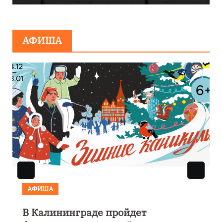
сообщения о
минировании
АФИША
АФИША
В Калининграде пройдет