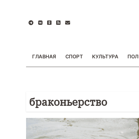
Перейти
к
содержанию
ГЛАВНАЯ
СПОРТ
КУЛЬТУРА
ПОЛ
браконьерство
БЩЕСТВО
ФОТО
ВАЖНОЕ
ОБЩЕСТВО
Ф