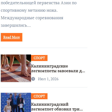
победительницей первенства Азии по
спортивному метанию ножа.
Международные соревнования
завершились…
Read More
СПОРТ
Калининградские
легкоатлеты завоевали две
бронзы на первенстве
Июл 1, 2026
России
СПОРТ
Калининградский
легкоатлет обновил три