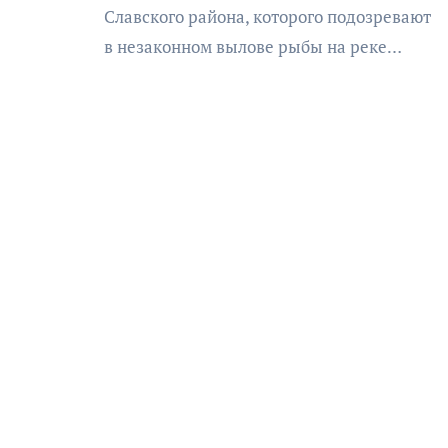
Славского района, которого подозревают
в незаконном вылове рыбы на реке…
АФИША
КУЛЬТУРА
ОБЩЕСТВО
еский
Николай Патрушев
оведь в
поддержал проведение в
и»