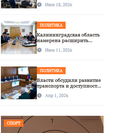
стратегии нацполитики
Июн 18, 2026
ПОЛИТИКА
Калининградская область
намерена расширить
сотрудничество с
Июн 11, 2026
Узбекистаном
ПОЛИТИКА
Власти обсудили развитие
транспорта и доступность
региона
Апр 1, 2026
СПОРТ