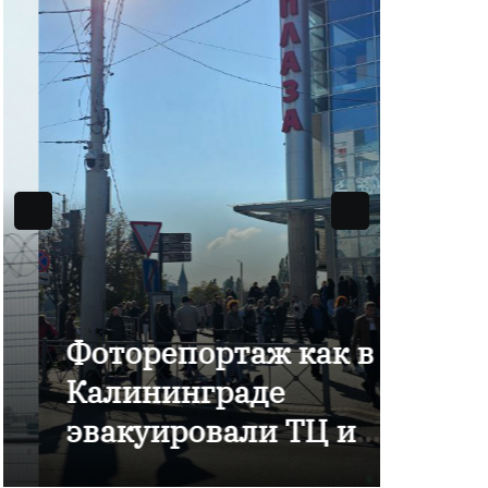
Фоторепортаж как в
В Ка
Калининграде
отме
эвакуировали ТЦ из-
комп
за сообщения о
Янта