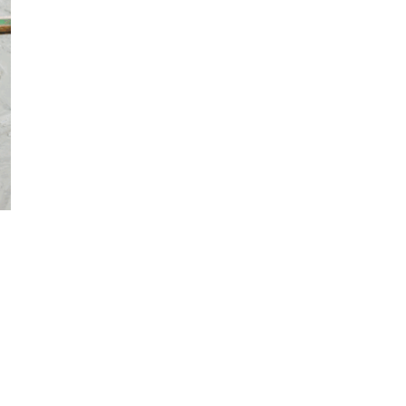
Фотокадры, как
ие
Калининград
ад
завалило после
снежного бурана