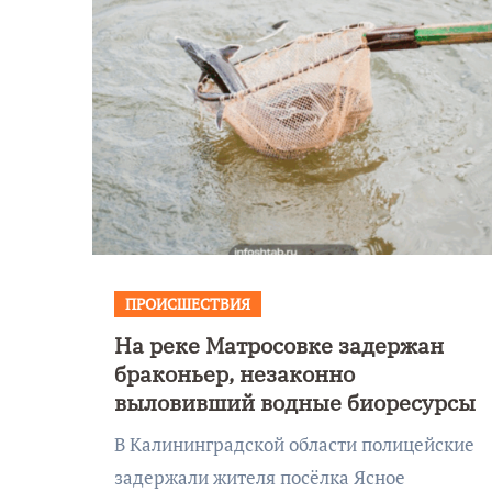
ПРОИСШЕСТВИЯ
На реке Матросовке задержан
Уникальное
браконьер, незаконно
 День
северное сиян
выловивший водные биоресурсы
!
запечатлели н
В Калининградской области полицейские
Балтикой
задержали жителя посёлка Ясное