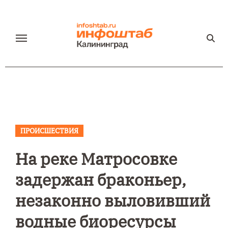
Перейти
к
содержанию
ПРОИСШЕСТВИЯ
На реке Матросовке
задержан браконьер,
незаконно выловивший
водные биоресурсы