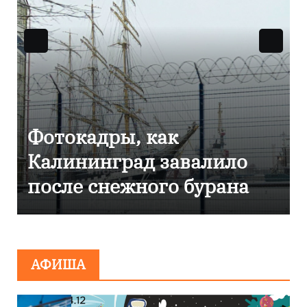
Фоторепортаж как в
Калининграде
эвакуировали ТЦ из-за
сообщения о
минировании
АФИША