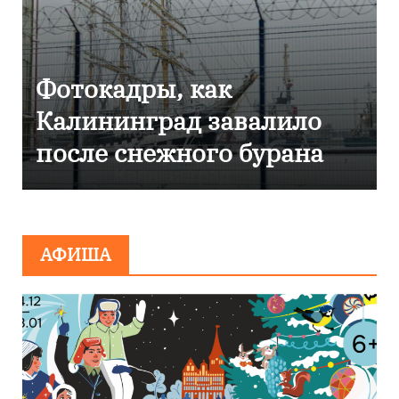
Фоторепортаж как в
Калининграде
эвакуировали ТЦ из-за
сообщения о
минировании
АФИША