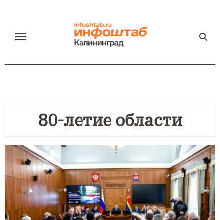
Перейти
к
содержанию
80-летие области