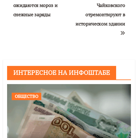
по
ожидаются мороз и
Чайковского
снежные заряды
отремонтируют в
записям
историческом здании
ИНТЕРЕСНОЕ НА ИНФОШТАБЕ
ОБЩЕСТВО