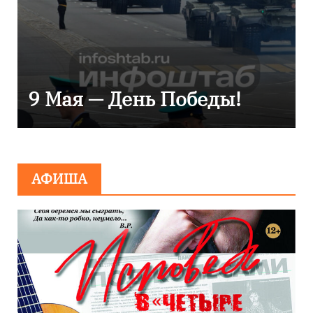
Уникальное северное
сияние запечатлели над
Балтикой
АФИША