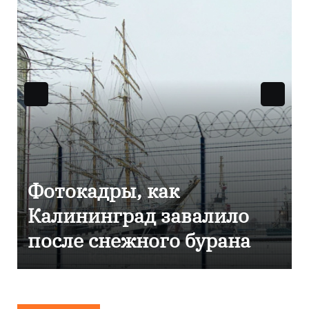
Фоторепортаж как в
Калининграде
эвакуировали ТЦ из-за
сообщения о
минировании