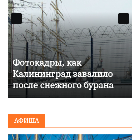
Фоторепортаж как в
Калининграде
эвакуировали ТЦ из-за
сообщения о
минировании
АФИША