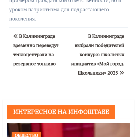
примером гражданской ответственности, но и
уроком патриотизма для подрастающего
поколения.
Навигация
В Калининграде
В Калининграде
по
временно переведут
выбрали победителей
теплоцентрали на
конкурса школьных
записям
резервное топливо
инициатив «Мой город.
Школьники» 2025
ИНТЕРЕСНОЕ НА ИНФОШТАБЕ
ОБЩЕСТВО