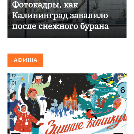
Фоторепортаж как в
Калининграде
эвакуировали ТЦ из-за
сообщения о
минировании
АФИША