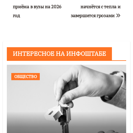
приёма в вузы на 2026
начнётся с тепла и
записям
год
завершится грозами
ИНТЕРЕСНОЕ НА ИНФОШТАБЕ
ОБЩЕСТВО