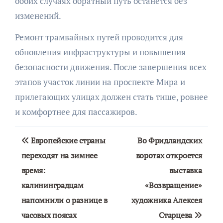
обоих случаях обратный путь останется без
изменений.
Ремонт трамвайных путей проводится для
обновления инфраструктуры и повышения
безопасности движения. После завершения всех
этапов участок линии на проспекте Мира и
прилегающих улицах должен стать тише, ровнее
и комфортнее для пассажиров.
Навигация
Европейские страны
Во Фридландских
по
переходят на зимнее
воротах откроется
время:
выставка
записям
калининградцам
«Возвращение»
напомнили о разнице в
художника Алексея
часовых поясах
Старцева