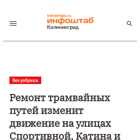
Перейти
к
содержанию
Без рубрики
Ремонт трамвайных
путей изменит
движение на улицах
Спортивной, Катина и