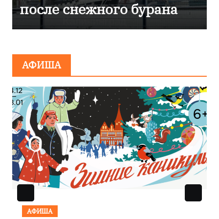
эвакуировали ТЦ из-за
сообщения о
минировании
АФИША
АФИША