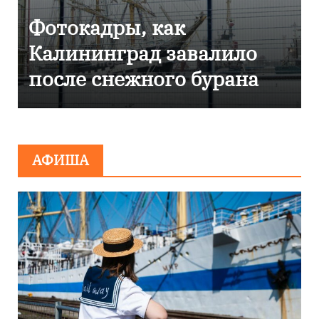
Фоторепортаж как в
Калининграде
эвакуировали ТЦ из-за
сообщения о
минировании
АФИША