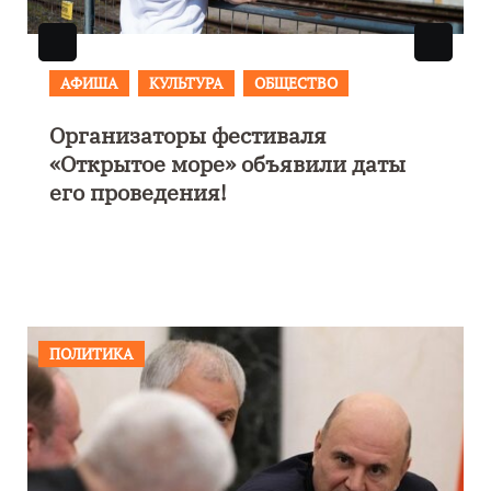
АФИША
В Калининграде пройдет
фестиваль искусств «Зимние
каникулы на Балтике»
ПОЛИТИКА