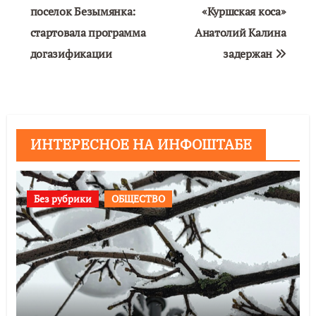
по
поселок Безымянка:
«Куршская коса»
стартовала программа
Анатолий Калина
записям
догазификации
задержан
ИНТЕРЕСНОЕ НА ИНФОШТАБЕ
Без рубрики
ОБЩЕСТВО