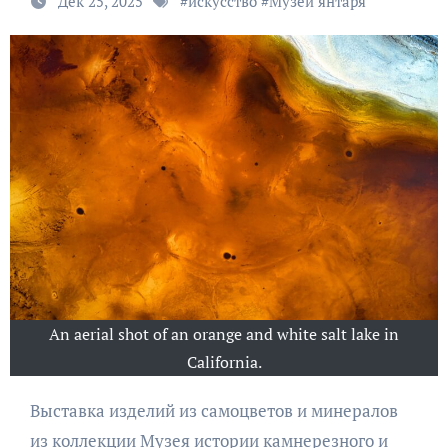
Дек 25, 2025
#
искусство
#
Музей янтаря
An aerial shot of an orange and white salt lake in
California.
Выставка изделий из самоцветов и минералов
из коллекции Музея истории камнерезного и