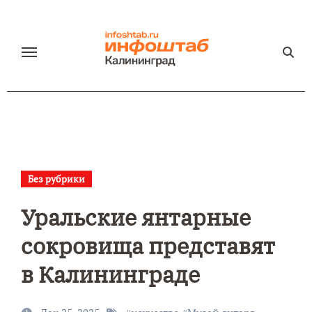
Перейти
к
содержанию
Без рубрики
Уральские янтарные
сокровища представят
в Калининграде