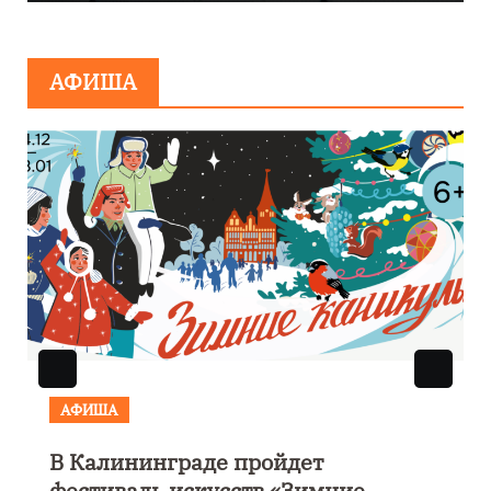
минировании
АФИША
АФИША
В Калининграде пройдет
фестиваль искусств «Зимние