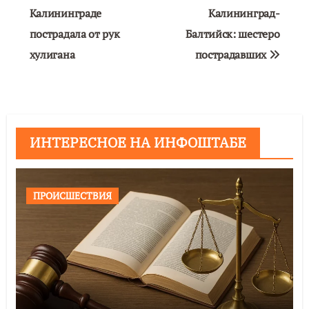
по
Калининграде
Калининград-
пострадала от рук
Балтийск: шестеро
записям
хулигана
пострадавших
ИНТЕРЕСНОЕ НА ИНФОШТАБЕ
ПРОИСШЕСТВИЯ