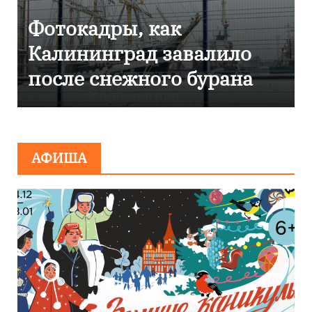
Фоторепортаж как в
Калининграде
эвакуировали ТЦ из-за
сообщения о
минировании
АФИША