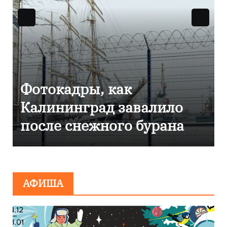
Фоторепортаж как в
Калининграде
эвакуировали ТЦ из-за
сообщения о
минировании
АФИША