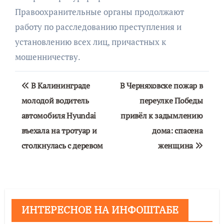
Правоохранительные органы продолжают
работу по расследованию преступления и
установлению всех лиц, причастных к
мошенничеству.
Навигация
В Калининграде
В Черняховске пожар в
по
молодой водитель
переулке Победы
автомобиля Hyundai
привёл к задымлению
записям
въехала на тротуар и
дома: спасена
столкнулась с деревом
женщина
ИНТЕРЕСНОЕ НА ИНФОШТАБЕ