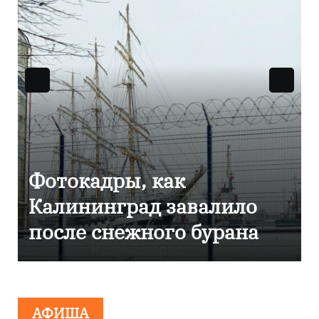
Фоторепортаж как в
Калининграде
эвакуировали ТЦ из-за
сообщения о
минировании
АФИША