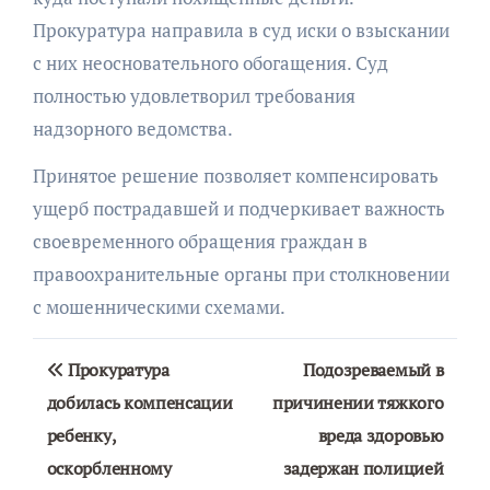
Прокуратура направила в суд иски о взыскании
с них неосновательного обогащения. Суд
полностью удовлетворил требования
надзорного ведомства.
Принятое решение позволяет компенсировать
ущерб пострадавшей и подчеркивает важность
своевременного обращения граждан в
правоохранительные органы при столкновении
с мошенническими схемами.
Навигация
Прокуратура
Подозреваемый в
по
добилась компенсации
причинении тяжкого
ребенку,
вреда здоровью
записям
оскорбленному
задержан полицией