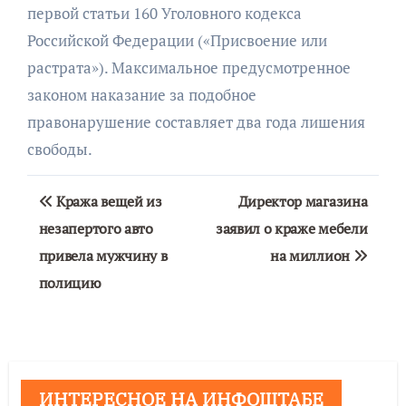
первой статьи 160 Уголовного кодекса
Российской Федерации («Присвоение или
растрата»). Максимальное предусмотренное
законом наказание за подобное
правонарушение составляет два года лишения
свободы.
Навигация
Кража вещей из
Директор магазина
по
незапертого авто
заявил о краже мебели
привела мужчину в
на миллион
записям
полицию
ИНТЕРЕСНОЕ НА ИНФОШТАБЕ