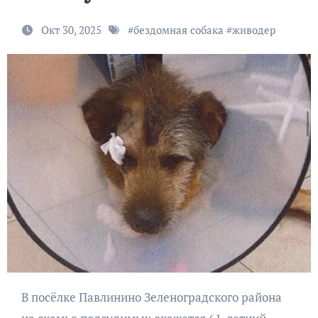
Окт 30, 2025
#
бездомная собака
#
живодер
В посёлке Павлинино Зеленоградского района