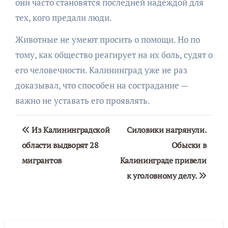
они часто становятся последней надеждой для
тех, кого предали люди.
Животные не умеют просить о помощи. Но по
тому, как общество реагирует на их боль, судят о
его человечности. Калининград уже не раз
доказывал, что способен на сострадание —
важно не уставать его проявлять.
Навигация
Из Калининградской
Силовики нагрянули.
по
области выдворят 28
Обыски в
мигрантов
Калининграде привели
записям
к уголовному делу.