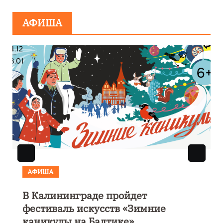
минировании
АФИША
АФИША
В Калининграде пройдет
фестиваль искусств «Зимние
каникулы на Балтике»