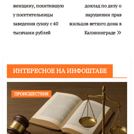
женщину, похитившую
доклад по делу о
записям
у посетительницы
нарушении прав
заведения сумку с 40
жильцов ветхого дома в
тысячами рублей
Калининграде
ИНТЕРЕСНОЕ НА ИНФОШТАБЕ
ПРОИСШЕСТВИЯ