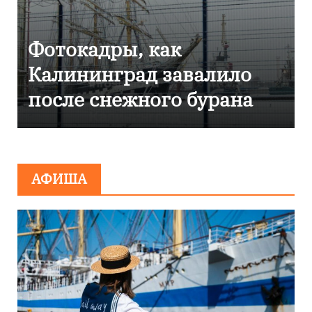
Фоторепортаж как в
Калининграде
эвакуировали ТЦ из-за
сообщения о
минировании
АФИША