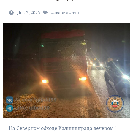
Дек 2, 2025
#
авария
#
дтп
На Северном обходе Калининграда вечером 1