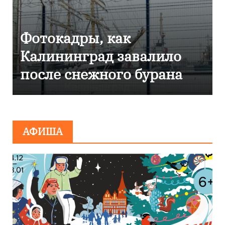
Фоторепортаж как в
Калининграде
эвакуировали ТЦ из-за
сообщения о
минировании
АФИША