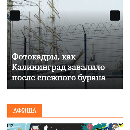
Фоторепортаж как в
Калининграде
эвакуировали ТЦ из-за
сообщения о
минировании
АФИША