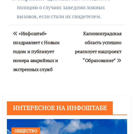
полицию о случаях заведомо ложных
вызовов, если стали их свидетелем.
Навигация
«Инфоштаб»
Калининградская
по
поздравляет с Новым
область успешно
годом и публикует
реализует нацпроект
записям
номера аварийных и
“Образование”
экстренных служб
ИНТЕРЕСНОЕ НА ИНФОШТАБЕ
ОБЩЕСТВО