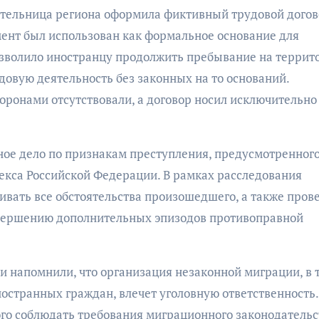
ительница региона оформила фиктивный трудовой догов
нт был использован как формальное основание для
озволило иностранцу продолжить пребывание на террит
довую деятельность без законных на то оснований.
ронами отсутствовали, а договор носил исключительно
ое дело по признакам преступления, предусмотренног
декса Российской Федерации. В рамках расследования
вать все обстоятельства произошедшего, а также пров
овершению дополнительных эпизодов противоправной
и напомнили, что организация незаконной миграции, в 
остранных граждан, влечет уголовную ответственность.
ого соблюдать требования миграционного законодательс