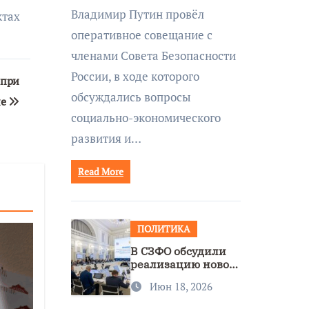
совещании Совбеза
Владимир Путин провёл
ктах
под руководством
оперативное совещание с
Путина
членами Совета Безопасности
России, в ходе которого
 при
обсуждались вопросы
не
социально-экономического
развития и…
Read More
ПОЛИТИКА
В СЗФО обсудили
реализацию новой
стратегии
Июн 18, 2026
нацполитики