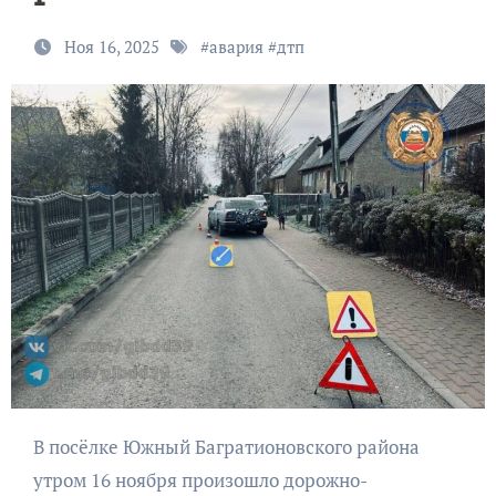
Ноя 16, 2025
#
авария
#
дтп
В посёлке Южный Багратионовского района
утром 16 ноября произошло дорожно-