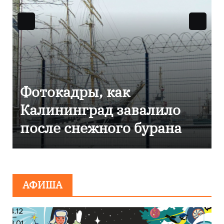
Фоторепортаж как в
Калининграде
эвакуировали ТЦ из-за
сообщения о
минировании
АФИША