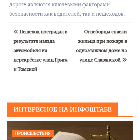
дороге являются ключевыми факторами
безопасности как водителей, так и пешеходов.
Навигация
Пешеход пострадал в
Огнеборцы спасли
по
результате наезда
жильца при пожаре в
автомобиля на
одноэтажном доме на
записям
перекрёстке улиц Грига
улице Славянской
и Томской
ИНТЕРЕСНОЕ НА ИНФОШТАБЕ
ПРОИСШЕСТВИЯ