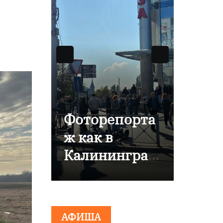
оторепорта
В
 как в
Калининград
алининград
е отметили
80-летие
вакуировали
компании
Ц из-за
«Россети
АФИША