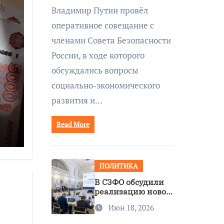
совещании Совбеза
Владимир Путин провёл
под руководством
оперативное совещание с
Путина
членами Совета Безопасности
России, в ходе которого
обсуждались вопросы
социально-экономического
развития и…
Read More
ее
ПОЛИТИКА
В СЗФО обсудили
реализацию новой
стратегии
Июн 18, 2026
нацполитики