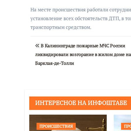
На месте происшествия работали сотрудни
установление всех обстоятельств ДТП, в 
транспортным средством.
Навигация
В Калининграде пожарные МЧС России
по
ликвидировали возгорание в жилом доме на
записям
Барклая-де-Толли
ИНТЕРЕСНОЕ НА ИНФОШТАБЕ
ПРОИСШЕСТВИЯ
ПР