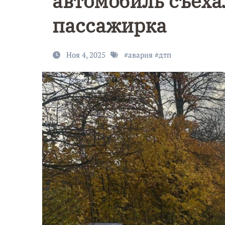
автомобиль съеха
пассажирка
Ноя 4, 2025
#
авария
#
дтп
Уник
9 Мая — День
севе
Победы!
сиян
запе
над 