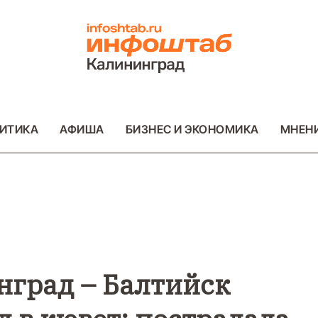
ИТИКА
АФИША
БИЗНЕС И ЭКОНОМИКА
МНЕН
ОБЩЕСТВО
ВАЖНОЕ
ОБЩЕСТВО
П
ФОТО
нград – Балтийск