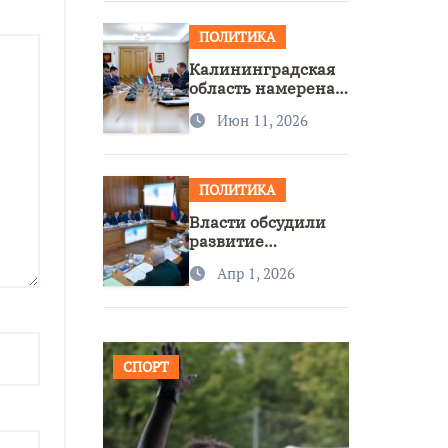
ПОЛИТИКА
Калининградская
область намерена
расширить
Июн 11, 2026
сотрудничество с
Узбекистаном
ПОЛИТИКА
Власти обсудили
развитие
транспорта и
Апр 1, 2026
доступность
региона
СПОРТ