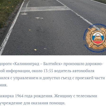
бурана
с
м
АФИША
КУЛЬТУРА
УЛЬТУРА
ОБЩЕСТВО
Организаторы
Патрушев
ой информации, около 13:55 водитель автомобиля
фестиваля
л
вился с управлением и допустил съезд с проезжей части 
«Открытое море»
е в
ния.
объявили даты его
раде
проведения!
фестиваля
сажирка 1964 года рождения. Женщину с телесными
 море»
учреждение для оказания помощи.