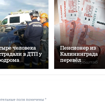
тыре человека
Пенсионер из
страдали в ДТП у
Калининграда
родрома
перевёл
аловский
мошенникам бол
двух миллионов
рублей
ательные поля помечены
*