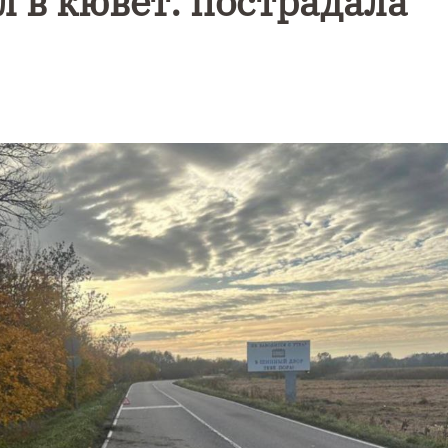
л в кювет: пострадала
альное
Фотокадры,
Ф
рное
как
ж
ие
Калининград
К
чатлели
завалило
е
Балтикой
после
э
снежного
Т