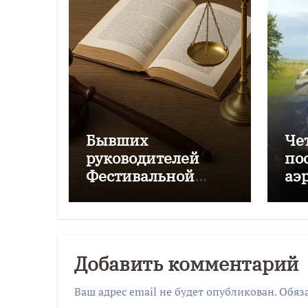
Бывших
Че
руководителей
по
Фестивальной
аэ
дирекции будут
Чк
судить за
мошенничество
Добавить комментарий
Ваш адрес email не будет опубликован.
Обяз