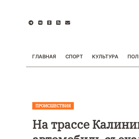
Перейти
к
содержанию
ГЛАВНАЯ
СПОРТ
КУЛЬТУРА
ПОЛ
ПРОИСШЕСТВИЯ
ВАЖНОЕ
ОБЩЕСТВО
ВАЖНОЕ
ФОТО
ФОТО
На трассе Калини