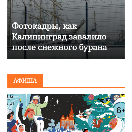
Фоторепортаж как в
ило
Калининграде
ана
эвакуировали ТЦ из-за
сообщения о
минировании
АФИША