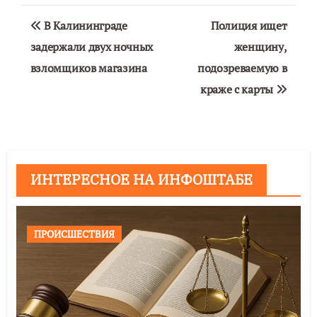
Навигация
В Калининграде
Полиция ищет
по
задержали двух ночных
женщину,
взломщиков магазина
подозреваемую в
записям
краже с карты
ИНТЕРЕСНОЕ НА ИНФОШТАБЕ
ПРОИСШЕСТВИЯ