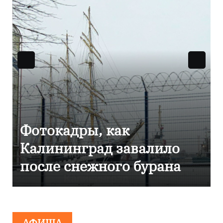
Фоторепортаж как в
Калининграде
эвакуировали ТЦ из-за
сообщения о
минировании
АФИША