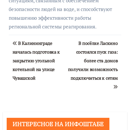
ситуациям, связанным с обеспечением
безопасности людей на воде, и способствуют
повышению эффективности работы
региональной системы реагирования.
Навигация
В Калининграде
В посёлке Ласкино
по
началась подготовка к
состоялся пуск газа:
закрытию угольной
более ста домов
записям
котельной на улице
получили возможность
Чувашской
подключиться к сетям
ИНТЕРЕСНОЕ НА ИНФОШТАБЕ