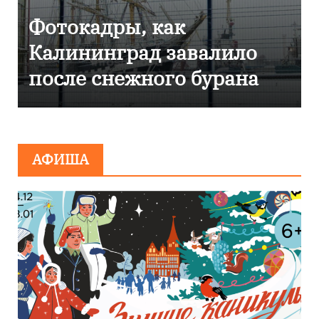
Фоторепортаж как в
Калининграде
эвакуировали ТЦ из-за
сообщения о
минировании
АФИША