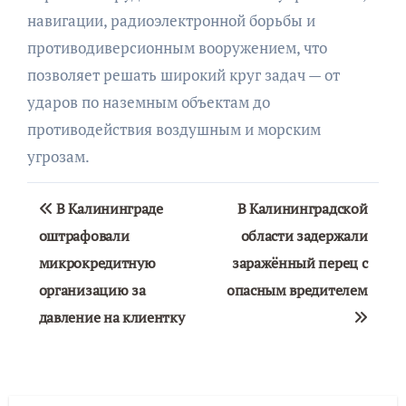
навигации, радиоэлектронной борьбы и
противодиверсионным вооружением, что
позволяет решать широкий круг задач — от
ударов по наземным объектам до
противодействия воздушным и морским
угрозам.
Навигация
В Калининграде
В Калининградской
по
оштрафовали
области задержали
микрокредитную
заражённый перец с
записям
организацию за
опасным вредителем
давление на клиентку