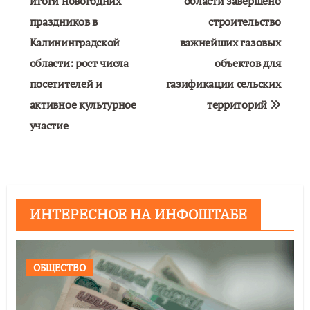
по
итоги новогодних
области завершено
праздников в
строительство
записям
Калининградской
важнейших газовых
области: рост числа
объектов для
посетителей и
газификации сельских
активное культурное
территорий
участие
ИНТЕРЕСНОЕ НА ИНФОШТАБЕ
ОБЩЕСТВО